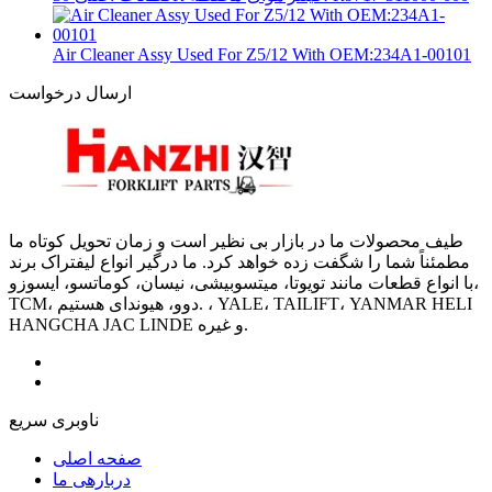
Air Cleaner Assy Used For Z5/12 With OEM:234A1-00101
ارسال درخواست
طیف محصولات ما در بازار بی نظیر است و زمان تحویل کوتاه ما
مطمئناً شما را شگفت زده خواهد کرد. ما درگیر انواع لیفتراک برند
با انواع قطعات مانند تویوتا، میتسوبیشی، نیسان، کوماتسو، ایسوزو،
TCM، دوو، هیوندای هستیم. ، YALE، TAILIFT، YANMAR HELI
HANGCHA JAC LINDE و غیره.
ناوبری سریع
صفحه اصلی
دربارهی ما