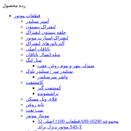
رده محصول
قطعات موتور
آستر سیلندر
لیفتراک پیستون
حلقه پیستون لیفتراک
لیفتراک استارت موتور
آلترناتورهای لیفتراک
یاتاقان اصلی
میله اتصال یاتاقان
میل لنگ
صندلی مهر و موم روغن عقب
سیلندر سر / سیلندر بلوک
واشر سرسیلندر
کامشفت
کمشفت گیر
تراششونده
فلای ویل مسکن
تابه روغن
پمپ نفت
مونتاژ موتور
قطعات 100٪ اصلی 32A89-10200 مجموعه
موتور دیزل برای S4S-T