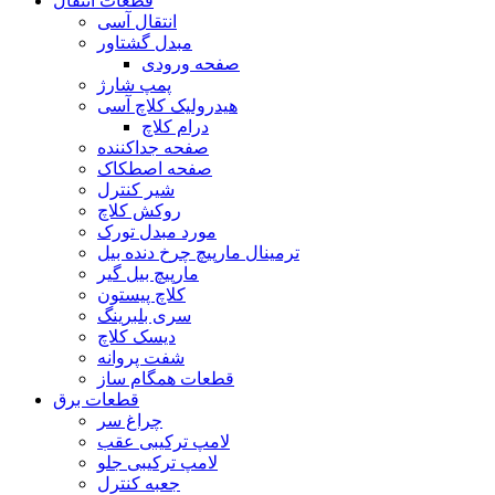
قطعات انتقال
انتقال آسی
مبدل گشتاور
صفحه ورودی
پمپ شارژ
هیدرولیک کلاچ آسی
درام کلاچ
صفحه جداکننده
صفحه اصطکاک
شیر کنترل
روکش کلاچ
مورد مبدل تورک
ترمینال مارپیچ چرخ دنده بیل
مارپیچ بیل گیر
کلاچ پیستون
سری بلبرینگ
دیسک کلاچ
شفت پروانه
قطعات همگام ساز
قطعات برق
چراغ سر
لامپ ترکیبی عقب
لامپ ترکیبی جلو
جعبه کنترل