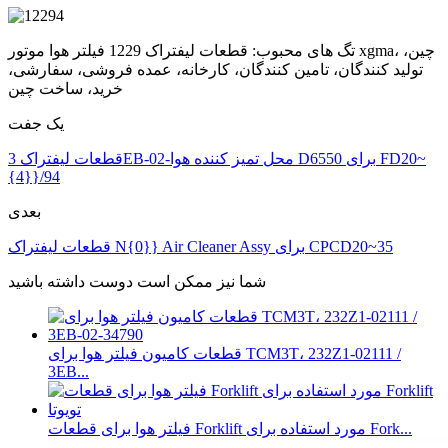
تگ های محبوب: قطعات لیفتراک 1229 فیلتر هوا موتور xgma، چین،
تولید کنندگان، تامین کنندگان، کارخانه، عمده فروشی، سفارشی،
خرید، ساخت چین
یک جفت
قطعات لیفتراک 3EB-02-محل تمیز کننده هوا D6550 برای FD20~
{4}}/94
بعدی
قطعات لیفتراک N{0}} Air Cleaner Assy برای CPCD20~35
شما نیز ممکن است دوست داشته باشید
قطعات کامیون فیلتر هوا برای TCM3T، 232Z1-02111 /
3EB...
فیلتر هوا برای قطعات Forklift مورد استفاده برای Fork...