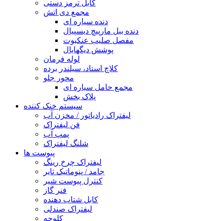
کابل ترمز دستی
مجمع دی اتش
دنده سیاره ای
دنده بیل مارپیچ دیسپیال
مفصل صلیب عنکبوت
پوشش دیگهایال
لوله فرمان
کلاچ استاد، سیلندر برده
محور جلو
مجمع حامل سیاره ای
پلاک بخش
سیستم خنک کننده
لیفتراک رادیاتور / مخزن آب
فن لیفتراک
پمپ آب
شلنگ لیفتراک
پیوست ها
لیفتراک چرخ رینگ
جامد / پنوماتیک تایر
کنترل پیوست شیر
فنر گاز
کابل شتاب دهنده
لیفتراک صندلی
کلوچه