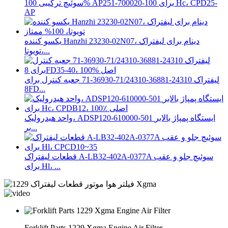
سوئیچ ترکیبی 100% AP251-700020-100 برای Hc، CPD25-
AP
یکسو کننده Hanzhi 23230-02N07، دینام برای لیفتراک
تویوتا،...
لیفتراک 24310-36881-71/24310-36930-71 جعبه کنترل برای
8FD...
واحد هیدرولیک، ADSP120-610000-501 ایستگاه پمپاژ بالابر
بر...
قطعات لیفتراک A-LB32-402A-0377A سوئیچ جلو و عقب
برای Hl، ...
Forklift Parts 1229 Xgma Engine Air Filter