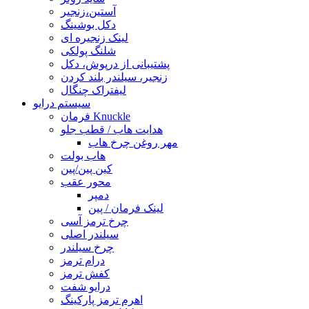
آستین،زنجیر
دکل بوشینگ
لینک زنجیره ای
شلنگ پولکی
پشتیبانی از درپوش، دکل
زنجیر، سیلندر بلند کردن
لیفتراک چنگال
سیستم درایو
فرمان Knuckle
هدایت هاب / قطب جلو
مهر روغن چرخ هاب
هاب بولت
کین پین/پین
محور عقب
دمپر
لینک فرمان / پین
چرخ ترمز آسی
سیلندر اصلی
چرخ سیلندر
درام ترمز
کفش ترمز
درایو شفت
اهرم ترمز پارکینگ