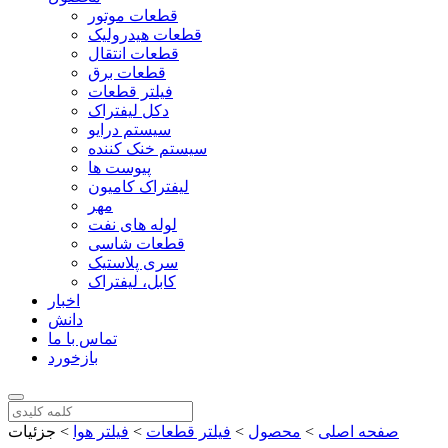
قطعات موتور
قطعات هیدرولیک
قطعات انتقال
قطعات برق
فیلتر قطعات
دکل لیفتراک
سیستم درایو
سیستم خنک کننده
پیوست ها
لیفتراک کامیون
مهر
لوله های نفت
قطعات شاسی
سری پلاستیک
کابل، لیفتراک
اخبار
دانش
تماس با ما
بازخورد
صفحه اصلی
>
محصول
>
فیلتر قطعات
>
فیلتر هوا
>
جزئیات