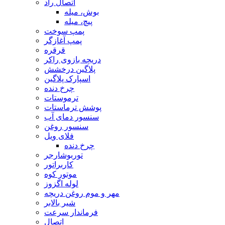
اتصال راد
بوش، میله
پیچ، میله
پمپ سوخت
پمپ آغازگر
قرقره
دریچه بازوی راکر
پلاگین درخشش
اسپارک پلاگین
چرخ دنده
ترموستات
پوشش ترماستات
سنسور دمای آب
سنسور روغن
فلای ویل
چرخ دنده
توربوشارجر
کاربراتور
موتور کوه
لوله اگزوز
مهر و موم روغن دریچه
شیر بالابر
فرماندار سرعت
اتصال