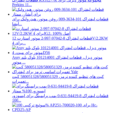
قطعات لیفتراک RS51277R مجموعه موتور دیزلی برای
Perkins 11...
قطعات لیفتراک 101-3634-009 روغن موتور، هیدرولیک برای
آبشا...
قطعات لیفتراک 8-97042-997-2 موتور استارت 12V/2.2KW
برای 4...
Assy موتور دیزل، قطعات لیفتراک 101214001 بلوک بلند
موتور ...
کیت های تنظیم کننده ترمز، 580051328/580051329 کیت
تعمیرات...
قطعات لیفتراک 8-94419-631-0 پمپ پرایمینگ برای ایسوزو،
100...