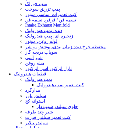
پمپ خوراک
پمپ تزریق سوخت
کیت تعمیرات اساسی موتور
تسمه فن / قرقره تسمه فن
Intake,Exhaust Manifold
دنده، پمپ هیدرولیک
زنجیره ای، پمپ هیدرولیک
لوله روغن، موتور
محفظه چرخ دنده زمان بندی، پوشش، واشر
سوپاپ دریچه گاز
شیر آسی
میله روغن
نازل انژکتور آسی انژکتور
قطعات هیدرولیک
پمپ هیدرولیک
کیت تعمیر پمپ هیدرولیک
مدارگرد
سیلندر پاور
استوانه کج
جلوی سیلندر شیب دار
شیر چند طرفه
کیت تعمیر سیلندر قدرت
سیلندر بالابر