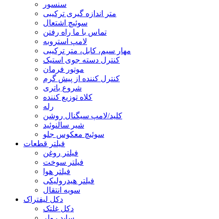
سنسور
متر اندازه گیری ترکیبی
سوئیچ اشتعال
تماس با ما راه رفتن
لامپ استروبه
مهار سیم، کابل، متر ترکیبی
کنترل دسته جوی استیک
موتور فرمان
کنترل کننده از پیش گرم
شروع باتری
کلاه توزیع کننده
رله
کلید/لامپ سیگنال روشن
شیر سالنوئید
سوئیچ معکوس جلو
فیلتر قطعات
فیلتر روغن
فیلتر سوخت
فیلتر هوا
فیلتر هیدرولیکی
سویه انتقال
دکل لیفتراک
دکل غلتک
ساید رولر